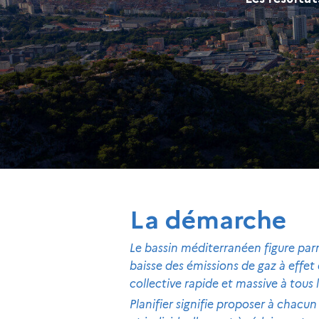
r
l
a
p
l
a
t
e
La démarche
f
o
Le bassin méditerranéen figure parm
baisse des émissions de gaz à effet 
r
collective rapide et massive à tous 
m
Planifier signifie proposer à chacun